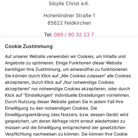
Sibylle Christ e.K.
Hohenlindner Straße 1
85622 Feldkirchen
Tel:
089 / 90 32 23 7
E-Mail:
info@dr-knorr-apo.de
Cookie Zustimmung
Treten Sie ein
Auf unserer Website verwenden wir Cookies, um Inhalte und
Angebote zu optimieren. Einige Funktionen dieser Website
benötigen Ihre Zustimmung, um einwandfrei zu funktionieren.
Räter Apotheke
Sie können durch Klick auf „Alle Cookies zulassen“ alle Cookies
akzeptieren, durch Klick auf „Nur notwendige Cookies
akzeptieren“ nur notwendige Cookies akzeptieren, oder durch
Sibylle Christ e.K.
Klick auf "Einstellungen" individuelle Einstellungen vornehmen.
Durch Nutzung dieser Website geben Sie in jedem Fall Ihre
Räterstr. 19
Einwilligung zu den notwendigen Cookies. Die
85551 Kirchheim
Einwilligungserklärung (des Nutzers, bzw. dessen Gerät) wird
gespeichert, um deren Abfrage nicht erneut wiederholen zu
Tel:
089 / 90 30 11 0
müssen und die Einwilligung entsprechend der gesetzlichen
E-Mail:
info@raeter-apotheke.de
Verpflichtung nachweisen zu können. Sie können Ihre Cookie